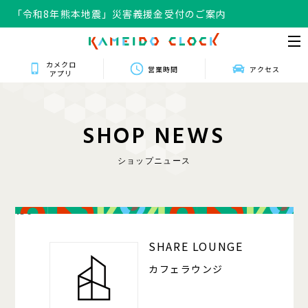
「令和8年熊本地震」災害義援金受付のご案内
カメクロ
営業時間
アクセス
アプリ
S
H
O
P
N
E
W
S
ショップニュース
150
SHARE LOUNGE
カフェラウンジ