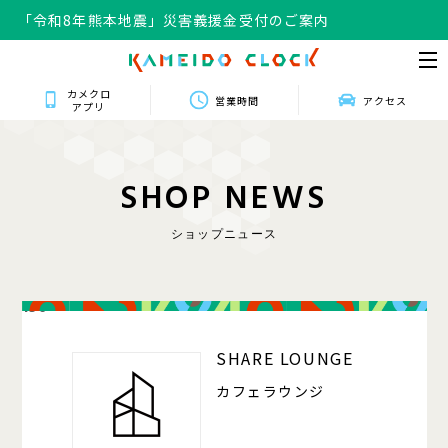
「令和8年熊本地震」災害義援金受付のご案内
カメクロ
営業時間
アクセス
アプリ
S
H
O
P
N
E
W
S
ショップニュース
150
SHARE LOUNGE
カフェラウンジ