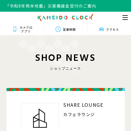
「令和8年熊本地震」災害義援金受付のご案内
カメクロ
営業時間
アクセス
アプリ
S
H
O
P
N
E
W
S
ショップニュース
150
SHARE LOUNGE
カフェラウンジ