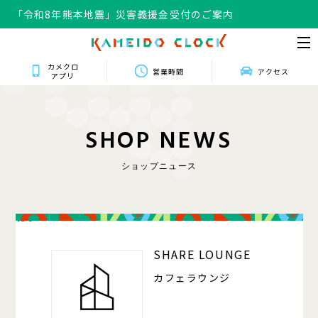
「令和8年熊本地震」災害義援金受付のご案内
カメクロ
営業時間
アクセス
アプリ
S
H
O
P
N
E
W
S
ショップニュース
150
SHARE LOUNGE
カフェラウンジ