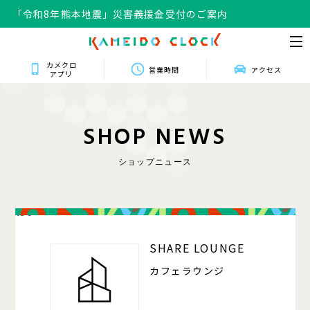
「令和8年熊本地震」災害義援金受付のご案内
カメクロ
営業時間
アクセス
アプリ
S
H
O
P
N
E
W
S
ショップニュース
150
SHARE LOUNGE
カフェラウンジ