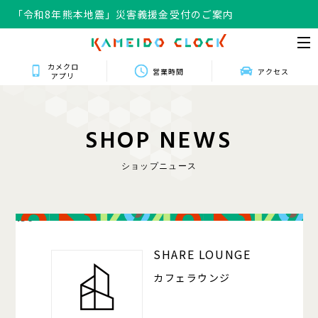
「令和8年熊本地震」災害義援金受付のご案内
カメクロ
営業時間
アクセス
アプリ
S
H
O
P
N
E
W
S
ショップニュース
150
SHARE LOUNGE
カフェラウンジ