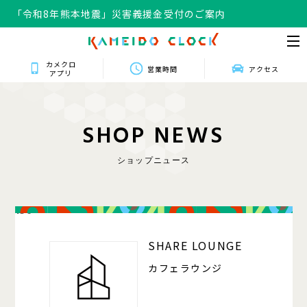
「令和8年熊本地震」災害義援金受付のご案内
カメクロ
営業時間
アクセス
アプリ
S
H
O
P
N
E
W
S
ショップニュース
150
SHARE LOUNGE
カフェラウンジ