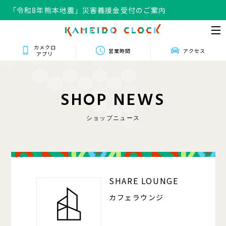
「令和8年熊本地震」災害義援金受付のご案内
カメクロ
営業時間
アクセス
アプリ
S
H
O
P
N
E
W
S
ショップニュース
150
SHARE LOUNGE
カフェラウンジ