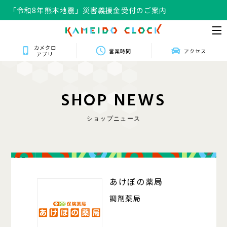
「令和8年熊本地震」災害義援金受付のご案内
カメクロ
営業時間
アクセス
アプリ
S
H
O
P
N
E
W
S
ショップニュース
432
あけぼの薬局
調剤薬局