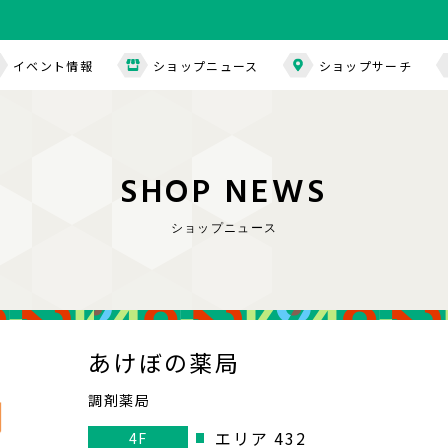
イベント情報
ショップニュース
ショップサーチ
S
H
O
P
N
E
W
S
ショップニュース
あけぼの薬局
調剤薬局
エリア 432
4F