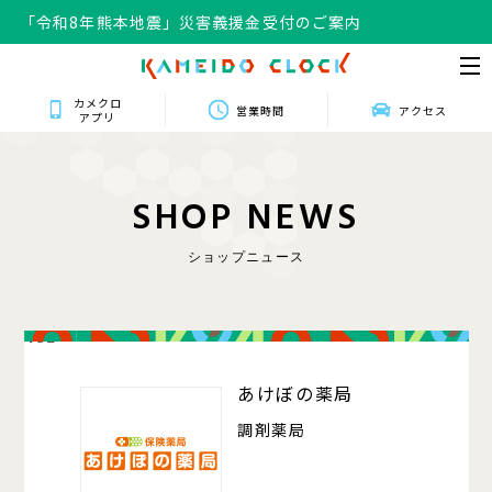
「令和8年熊本地震」災害義援金受付のご案内
カメクロ
営業時間
アクセス
アプリ
S
H
O
P
N
E
W
S
ショップニュース
432
あけぼの薬局
調剤薬局