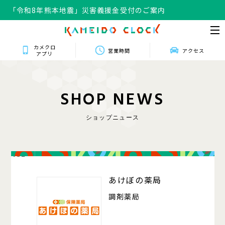
「令和8年熊本地震」災害義援金受付のご案内
カメクロ
営業時間
アクセス
アプリ
S
H
O
P
N
E
W
S
ショップニュース
432
あけぼの薬局
調剤薬局