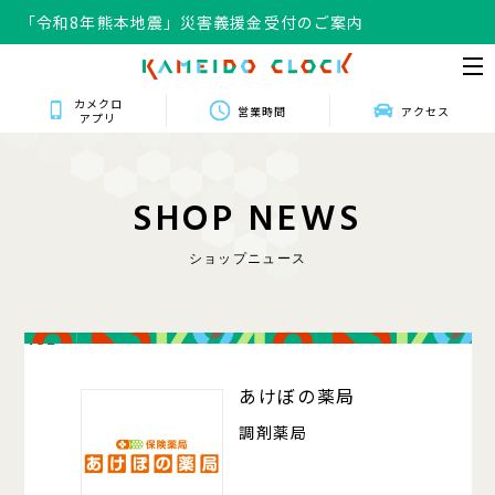
「令和8年熊本地震」災害義援金受付のご案内
カメクロ
営業時間
アクセス
アプリ
S
H
O
P
N
E
W
S
ショップニュース
432
あけぼの薬局
調剤薬局