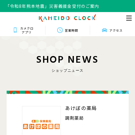
「令和8年熊本地震」災害義援金受付のご案内
カメクロ
営業時間
アクセス
アプリ
S
H
O
P
N
E
W
S
ショップニュース
432
あけぼの薬局
調剤薬局