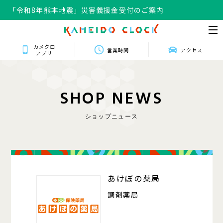
「令和8年熊本地震」災害義援金受付のご案内
カメクロ
営業時間
アクセス
アプリ
S
H
O
P
N
E
W
S
ショップニュース
432
あけぼの薬局
調剤薬局