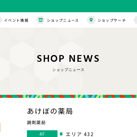
イベント情報
ショップニュース
ショップサーチ
S
H
O
P
N
E
W
S
ショップニュース
あけぼの薬局
調剤薬局
エリア 432
4F