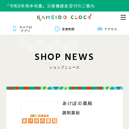
「令和8年熊本地震」災害義援金受付のご案内
カメクロ
営業時間
アクセス
アプリ
S
H
O
P
N
E
W
S
ショップニュース
432
あけぼの薬局
調剤薬局