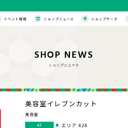
イベント情報
ショップニュース
ショップサーチ
S
H
O
P
N
E
W
S
ショップニュース
美容室イレブンカット
美容室
エリア 426
4F