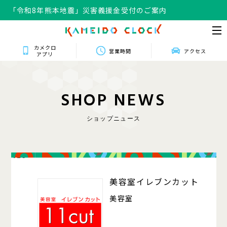
「令和8年熊本地震」災害義援金受付のご案内
カメクロ
営業時間
アクセス
アプリ
S
H
O
P
N
E
W
S
ショップニュース
426
美容室イレブンカット
美容室