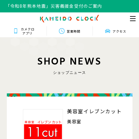
「令和8年熊本地震」災害義援金受付のご案内
「令和8年熊本地震」災害義援金受付のご案内
カメクロ
営業時間
アクセス
アプリ
S
H
O
P
N
E
W
S
ショップニュース
426
美容室イレブンカット
美容室