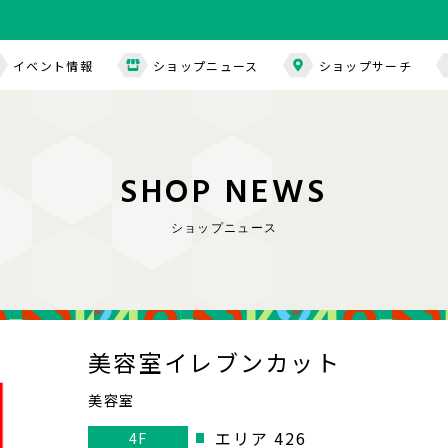
イベント情報
ショップニュース
ショップサーチ
S
H
O
P
N
E
W
S
ショップニュース
美容室イレブンカット
美容室
エリア 426
4F