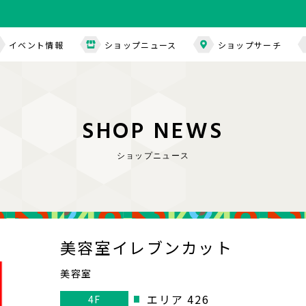
イベント情報
ショップニュース
ショップサーチ
S
H
O
P
N
E
W
S
ショップニュース
美容室イレブンカット
美容室
エリア 426
4F