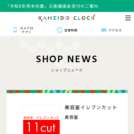
「令和8年熊本地震」災害義援金受付のご案内
カメクロ
営業時間
アクセス
アプリ
S
H
O
P
N
E
W
S
ショップニュース
426
美容室イレブンカット
美容室