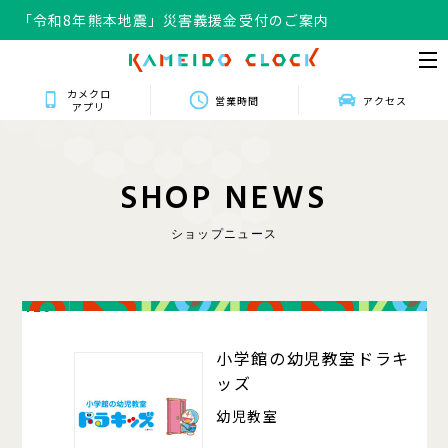
「令和8年熊本地震」災害義援金受付のご案内
カメクロ
営業時間
アクセス
アプリ
S
H
O
P
N
E
W
S
ショップニュース
420
小学館の幼児教室ドラキ
ッズ
幼児教室