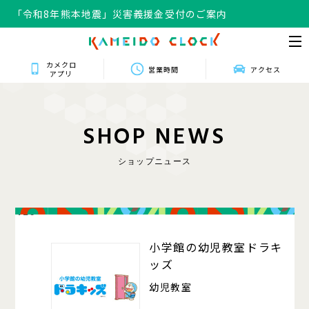
「令和8年熊本地震」災害義援金受付のご案内
カメクロ
営業時間
アクセス
アプリ
S
H
O
P
N
E
W
S
ショップニュース
420
小学館の幼児教室ドラキ
ッズ
幼児教室