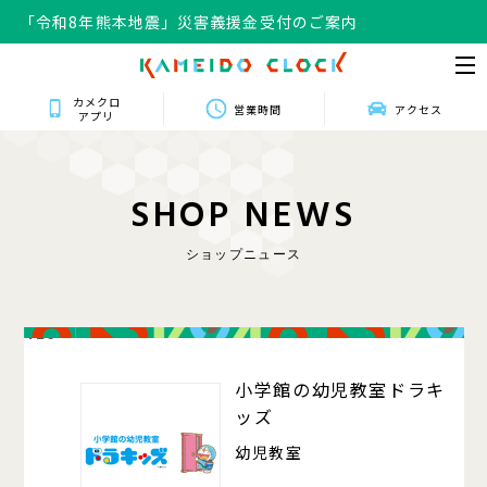
「令和8年熊本地震」災害義援金受付のご案内
カメクロ
営業時間
アクセス
アプリ
S
H
O
P
N
E
W
S
ショップニュース
420
小学館の幼児教室ドラキ
ッズ
幼児教室