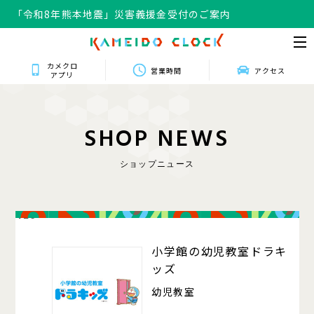
「令和8年熊本地震」災害義援金受付のご案内
カメクロ
営業時間
アクセス
アプリ
S
H
O
P
N
E
W
S
ショップニュース
420
小学館の幼児教室ドラキ
ッズ
幼児教室