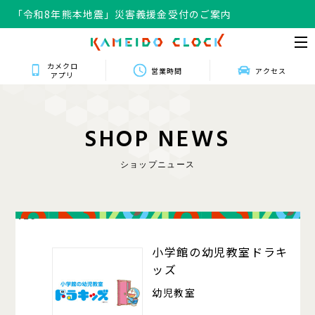
「令和8年熊本地震」災害義援金受付のご案内
カメクロ
営業時間
アクセス
アプリ
S
H
O
P
N
E
W
S
ショップニュース
420
小学館の幼児教室ドラキ
ッズ
幼児教室