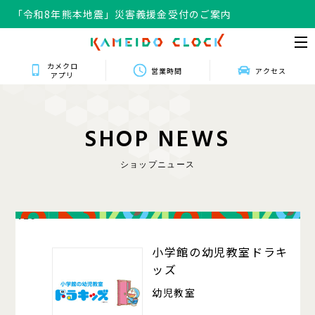
「令和8年熊本地震」災害義援金受付のご案内
カメクロ
営業時間
アクセス
アプリ
S
H
O
P
N
E
W
S
ショップニュース
420
小学館の幼児教室ドラキ
ッズ
幼児教室