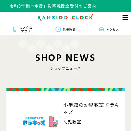
「令和8年熊本地震」災害義援金受付のご案内
カメクロ
営業時間
アクセス
アプリ
S
H
O
P
N
E
W
S
ショップニュース
420
小学館の幼児教室ドラキ
ッズ
幼児教室