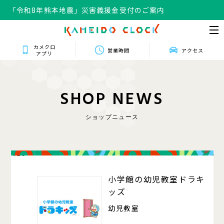
「令和8年熊本地震」災害義援金受付のご案内
カメクロ
営業時間
アクセス
アプリ
S
H
O
P
N
E
W
S
ショップニュース
420
小学館の幼児教室ドラキ
ッズ
幼児教室