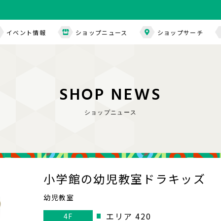
イベント情報
ショップニュース
ショップサーチ
S
H
O
P
N
E
W
S
ショップニュース
小学館の幼児教室ドラキッズ
幼児教室
エリア 420
4F