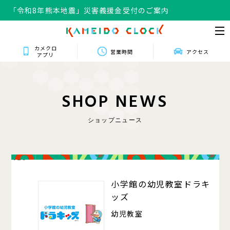
「令和8年熊本地震」災害義援金受付のご案内
カメクロ
営業時間
アクセス
アプリ
S
H
O
P
N
E
W
S
ショップニュース
420
小学館の幼児教室ドラキ
ッズ
幼児教室