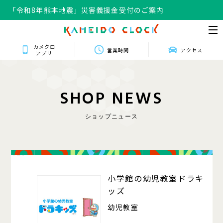
「令和8年熊本地震」災害義援金受付のご案内
カメクロ
営業時間
アクセス
アプリ
S
H
O
P
N
E
W
S
ショップニュース
420
小学館の幼児教室ドラキ
ッズ
幼児教室