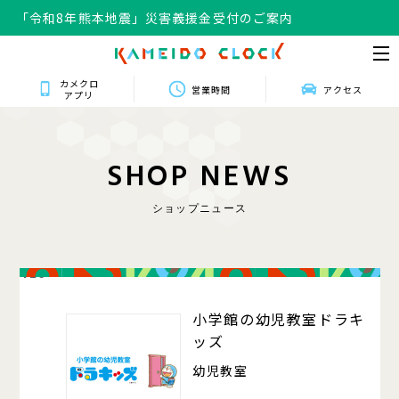
「令和8年熊本地震」災害義援金受付のご案内
カメクロ
営業時間
アクセス
アプリ
S
H
O
P
N
E
W
S
ショップニュース
420
小学館の幼児教室ドラキ
ッズ
幼児教室