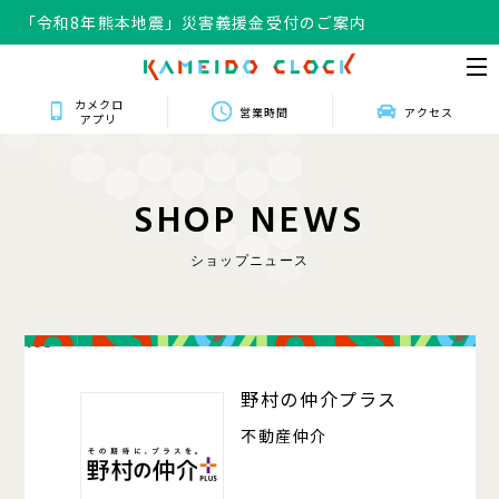
「令和8年熊本地震」災害義援金受付のご案内
カメクロ
営業時間
アクセス
アプリ
S
H
O
P
N
E
W
S
ショップニュース
103
野村の仲介プラス
不動産仲介