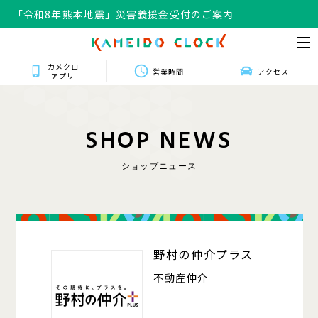
「令和8年熊本地震」災害義援金受付のご案内
「令和8年熊本地震」災害義援金受付のご案内
カメクロ
営業時間
アクセス
アプリ
S
H
O
P
N
E
W
S
ショップニュース
103
野村の仲介プラス
不動産仲介