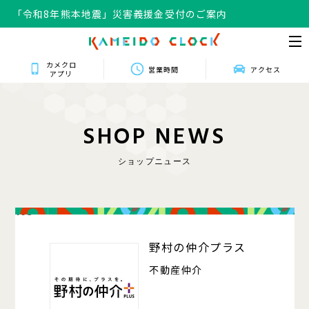
「令和8年熊本地震」災害義援金受付のご案内
カメクロ
営業時間
アクセス
アプリ
S
H
O
P
N
E
W
S
ショップニュース
103
野村の仲介プラス
不動産仲介