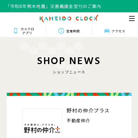
「令和8年熊本地震」災害義援金受付のご案内
カメクロ
営業時間
アクセス
アプリ
S
H
O
P
N
E
W
S
ショップニュース
103
野村の仲介プラス
不動産仲介