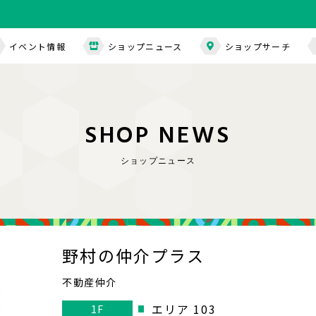
イベント情報
ショップニュース
ショップサーチ
S
H
O
P
N
E
W
S
ショップニュース
野村の仲介プラス
不動産仲介
エリア 103
1F