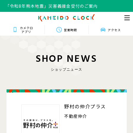
「令和8年熊本地震」災害義援金受付のご案内
カメクロ
営業時間
アクセス
アプリ
S
H
O
P
N
E
W
S
ショップニュース
103
野村の仲介プラス
不動産仲介