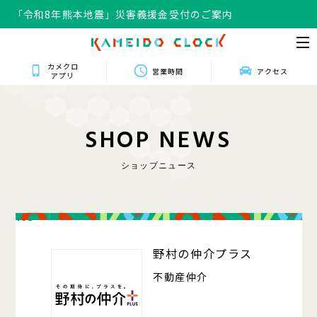
「令和8年熊本地震」災害義援金受付のご案内
カメクロ
営業時間
アクセス
アプリ
S
H
O
P
N
E
W
S
ショップニュース
103
野村の仲介プラス
不動産仲介