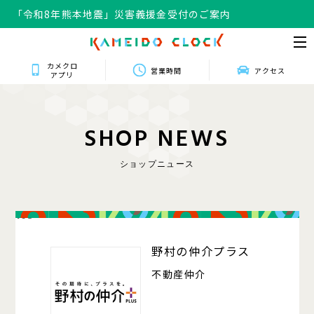
「令和8年熊本地震」災害義援金受付のご案内
カメクロ
営業時間
アクセス
アプリ
S
H
O
P
N
E
W
S
ショップニュース
103
野村の仲介プラス
不動産仲介