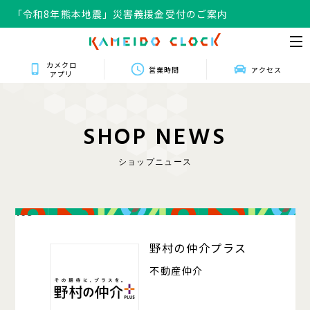
「令和8年熊本地震」災害義援金受付のご案内
カメクロ
営業時間
アクセス
アプリ
S
H
O
P
N
E
W
S
ショップニュース
103
野村の仲介プラス
不動産仲介