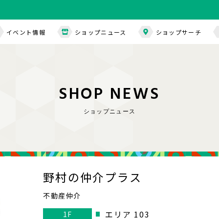
イベント情報
ショップニュース
ショップサーチ
S
H
O
P
N
E
W
S
ショップニュース
野村の仲介プラス
不動産仲介
エリア 103
1F