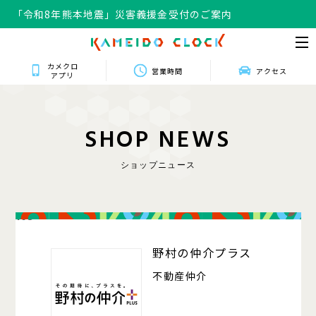
「令和8年熊本地震」災害義援金受付のご案内
カメクロ
営業時間
アクセス
アプリ
S
H
O
P
N
E
W
S
ショップニュース
103
野村の仲介プラス
不動産仲介