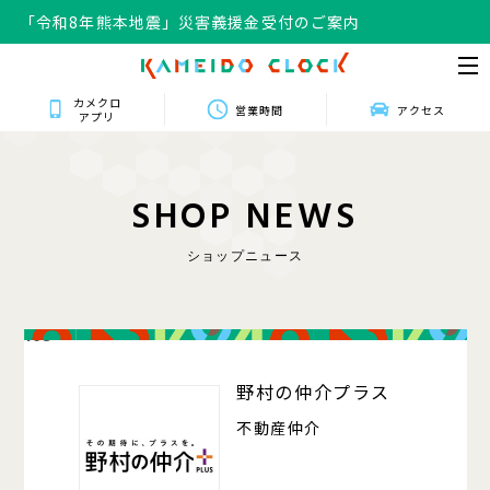
「令和8年熊本地震」災害義援金受付のご案内
カメクロ
営業時間
アクセス
アプリ
S
H
O
P
N
E
W
S
ショップニュース
103
野村の仲介プラス
不動産仲介