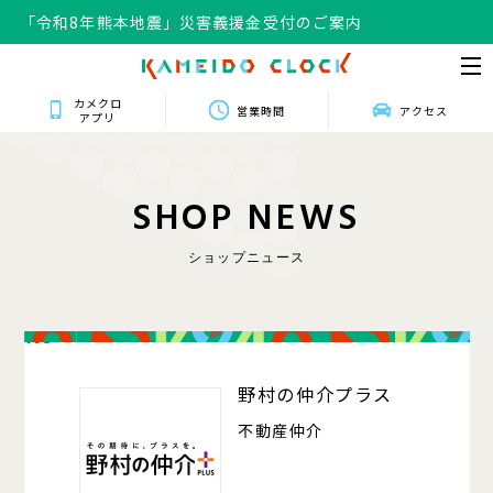
「令和8年熊本地震」災害義援金受付のご案内
「令和8年熊本地震」災害義援金受付のご案内
カメクロ
営業時間
アクセス
アプリ
S
H
O
P
N
E
W
S
ショップニュース
103
野村の仲介プラス
不動産仲介