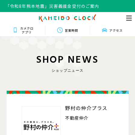
「令和8年熊本地震」災害義援金受付のご案内
カメクロ
営業時間
アクセス
アプリ
S
H
O
P
N
E
W
S
ショップニュース
103
野村の仲介プラス
不動産仲介