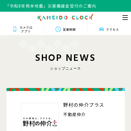
「令和8年熊本地震」災害義援金受付のご案内
カメクロ
営業時間
アクセス
アプリ
S
H
O
P
N
E
W
S
ショップニュース
103
野村の仲介プラス
不動産仲介